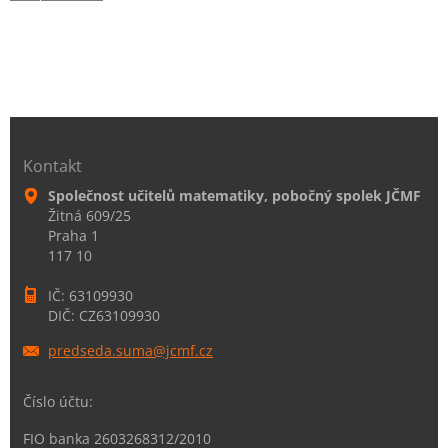
Kontakt
Společnost učitelů matematiky, pobočný spolek JČMF
Žitná 609/25
Praha 1
117 10
IČ: 63109930
DIČ: CZ63109930
predseda
.suma@jc
mf.cz
Číslo účtu:
FIO banka 2603268312/2010