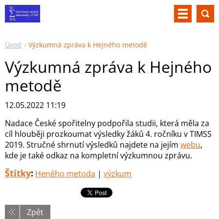
Úvod
Výzkumná zpráva k Hejného metodě
Výzkumná zpráva k Hejného
metodě
12.05.2022 11:19
Nadace České spořitelny podpořila studii, která měla za
cíl hlouběji prozkoumat výsledky žáků 4. ročníku v TIMSS
2019. Stručné shrnutí výsledků najdete na jejím
webu
,
kde je také odkaz na kompletní výzkumnou zprávu.
Štítky
:
Heného metoda
|
výzkum
Zpět