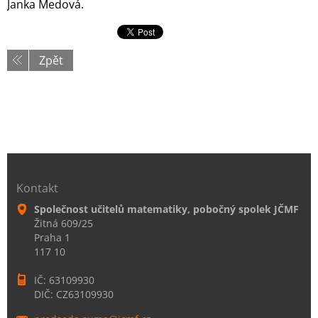
Janka Medová.
Zpět
Kontakt
Společnost učitelů matematiky, pobočný spolek JČMF
Žitná 609/25
Praha 1
117 10
IČ: 63109930
DIČ: CZ63109930