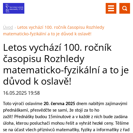
Úvod
Letos vychází 100. ročník časopisu Rozhledy
matematicko-fyzikální a to je důvod k oslavě!
Letos vychází 100. ročník
časopisu Rozhledy
matematicko-fyzikální a to je
důvod k oslavě!
16.05.2025 19:58
Toto výročí oslavíme
20. června 2025
dnem nabitým zajímavými
přednáškami, přesvědčte se sami, že stojí za to ho
zažít! Přednášky budou 15minutové a v každé z nich bude zadána
úloha, kterou posluchači mohou řešit a vyhrát hezké ceny. Těšíme
se na účast všech příznivců matematiky, fyziky a informatiky z řad