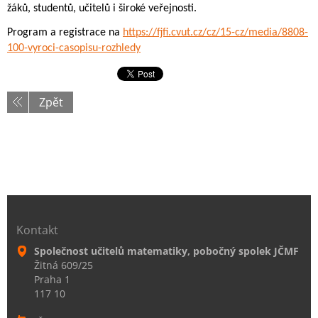
žáků, studentů, učitelů i široké veřejnosti.
Program a registrace na
https://fjfi.cvut.cz/cz/15-cz/media/8808-
100-vyroci-casopisu-rozhledy
Zpět
Kontakt
Společnost učitelů matematiky, pobočný spolek JČMF
Žitná 609/25
Praha 1
117 10